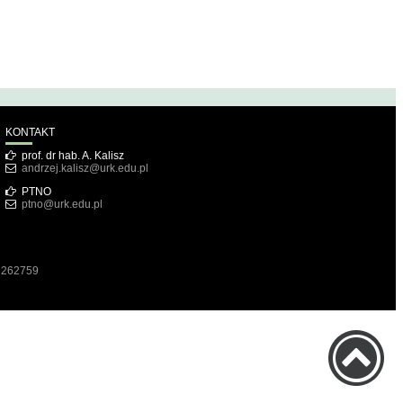
KONTAKT
prof. dr hab. A. Kalisz
andrzej.kalisz@urk.edu.pl
PTNO
ptno@urk.edu.pl
1262759