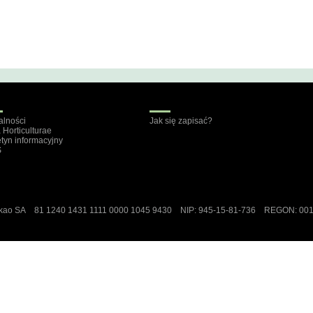
alności
Jak się zapisać?
a Horticulturae
etyn informacyjny
S
ekao SA 81 1240 1431 1111 0000 1045 9430 NIP: 945-15-81-736 REGON: 00