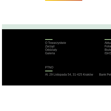
O Towarzystwie
Aktu
Zarząd
Foli
Oddziały
Biul
Galeria
ISH
PTNO
Al. 29 Listopada 54, 31-425 Kraków Bank P