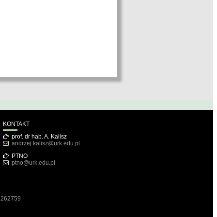
KONTAKT
prof. dr hab. A. Kalisz
andrzej.kalisz@urk.edu.pl
PTNO
ptno@urk.edu.pl
1262759