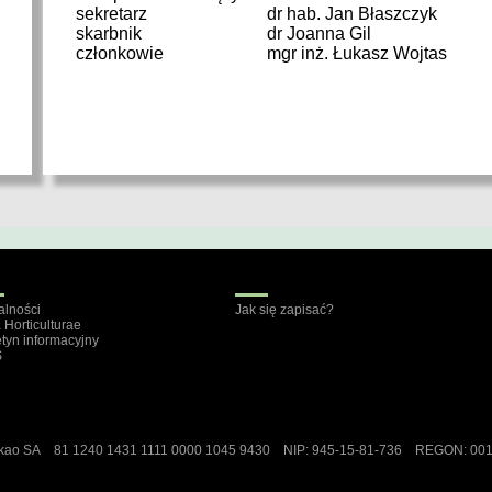
sekretarz
dr hab. Jan Błaszczyk
skarbnik
dr Joanna Gil
członkowie
mgr inż. Łukasz Wojtas
alności
Jak się zapisać?
a Horticulturae
etyn informacyjny
S
ekao SA 81 1240 1431 1111 0000 1045 9430 NIP: 945-15-81-736 REGON: 00