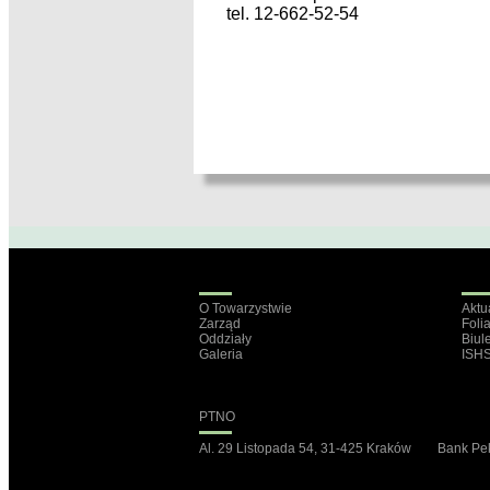
tel. 12-662-52-54
O Towarzystwie
Aktu
Zarząd
Foli
Oddziały
Biul
Galeria
ISH
PTNO
Al. 29 Listopada 54, 31-425 Kraków Bank P