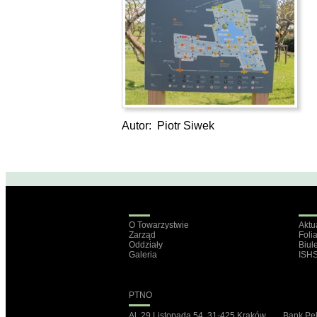
Autor: Piotr Siwek
O Towarzystwie
Aktu
Zarząd
Foli
Oddziały
Biul
Galeria
ISH
PTNO
Al. 29 Listopada 54, 31-425 Kraków Bank P