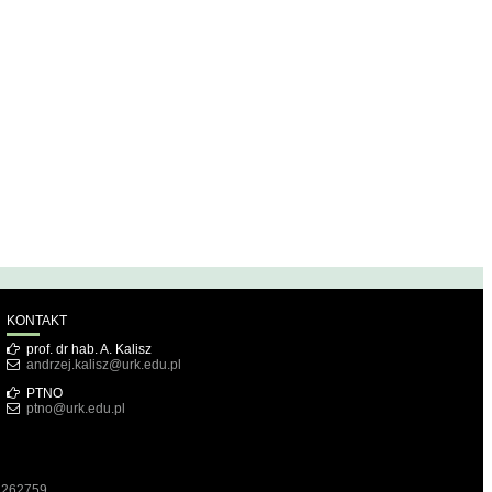
KONTAKT
prof. dr hab. A. Kalisz
andrzej.kalisz@urk.edu.pl
PTNO
ptno@urk.edu.pl
1262759