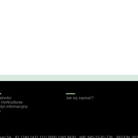
alności
Jak się zapisać?
a Horticulturae
etyn informacyjny
S
ekao SA 81 1240 1431 1111 0000 1045 9430 NIP: 945-15-81-736 REGON: 00