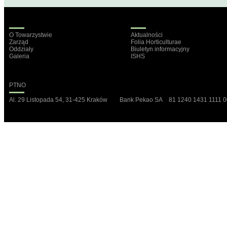
O Towarzystwie
Aktualności
Zarząd
Folia Horticulturae
Oddziały
Biuletyn informacyjny
Galeria
ISHS
PTNO
Al. 29 Listopada 54, 31-425 Kraków Bank Pekao SA 81 1240 1431 1111