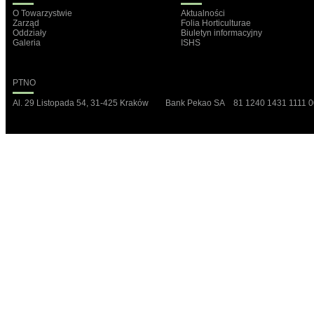
O Towarzystwie
Aktualności
Zarząd
Folia Horticulturae
Oddziały
Biuletyn informacyjny
Galeria
ISHS
PTNO
Al. 29 Listopada 54, 31-425 Kraków Bank Pekao SA 81 1240 1431 1111