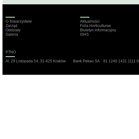
O Towarzystwie
Aktualności
Zarząd
Folia Horticulturae
Oddziały
Biuletyn informacyjny
Galeria
ISHS
PTNO
Al. 29 Listopada 54, 31-425 Kraków Bank Pekao SA 81 1240 1431 1111